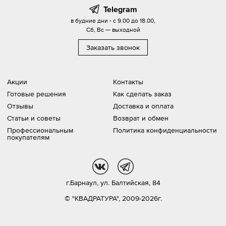
Telegram
в будние дни - с 9.00 до 18.00,
Сб, Вс — выходной
Заказать звонок
Акции
Контакты
Готовые решения
Как сделать заказ
Отзывы
Доставка и оплата
Статьи и советы
Возврат и обмен
Профессиональным
Политика конфиденциальности
покупателям
vk
tg
г.Барнаул,
ул. Балтийская, 84
© "КВАДРАТУРА", 2009-2026г.