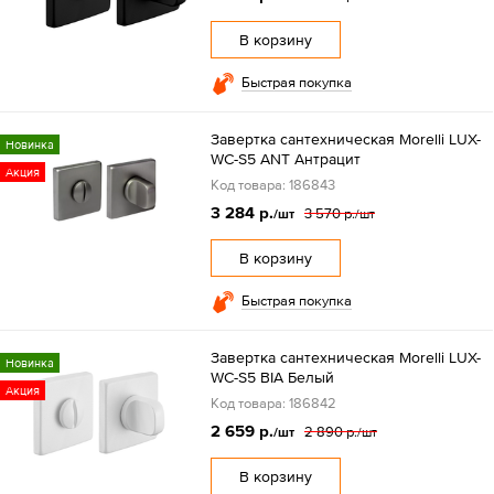
В корзину
Быстрая покупка
Завертка сантехническая Morelli LUX-
Новинка
WC-S5 ANT Антрацит
Акция
Код товара: 186843
3 284 р.
3 570 р.
/шт
/шт
В корзину
Быстрая покупка
Завертка сантехническая Morelli LUX-
Новинка
WC-S5 BIA Белый
Акция
Код товара: 186842
2 659 р.
2 890 р.
/шт
/шт
В корзину