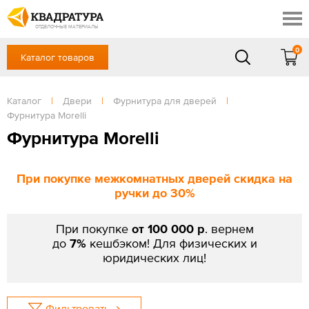
Барнаул
Профи
Доставка и оплата
ОТДЕЛОЧНЫЕ МАТЕРИАЛЫ
Готовые решения
0
Каталог товаров
+7 (3852) 55-58-09
Акции
Контакты
в будние дни - с 9.00 до 18.00,
Сб, Вс — выходной
Каталог
|
Двери
|
Фурнитура для дверей
|
Отзывы
Фурнитура Morelli
ЗАКАЗАТЬ ЗВОНОК
Фурнитура Morelli
Вход
/
Регистрация
При покупке межкомнатных дверей скидка на
ручки до 30%
При покупке
от 100 000 р
. вернем
до
7%
кешбэком! Для физических и
юридических лиц!
Фильтровать