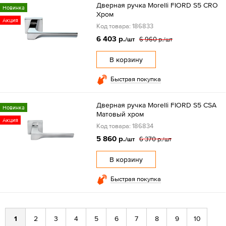
Дверная ручка Morelli FIORD S5 CRO
Новинка
Хром
Акция
Код товара: 186833
6 403 р.
6 960 р.
/шт
/шт
В корзину
Быстрая покупка
Дверная ручка Morelli FIORD S5 CSA
Новинка
Матовый хром
Акция
Код товара: 186834
5 860 р.
6 370 р.
/шт
/шт
В корзину
Быстрая покупка
1
2
3
4
5
6
7
8
9
10