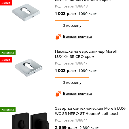
Акция
Код товара: 186848
1 003 р.
1 090 р.
/шт
/шт
В корзину
Быстрая покупка
Накладка на евроцилиндр Morelli
Новинка
LUX-KH-S5 CRO хром
Акция
Код товара: 186847
1 003 р.
1 090 р.
/шт
/шт
В корзину
Быстрая покупка
Завертка сантехническая Morelli LUX-
Новинка
WC-S5 NERO-ST Черный soft-touch
Код товара: 186844
2 659 р.
2 890 р.
/шт
/шт