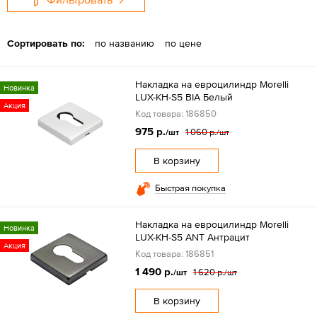
Сортировать по:
по названию
по цене
Накладка на евроцилиндр Morelli
Новинка
LUX-KH-S5 BIA Белый
Акция
Код товара: 186850
975 р.
1 060 р.
/шт
/шт
В корзину
Быстрая покупка
Накладка на евроцилиндр Morelli
Новинка
LUX-KH-S5 ANT Антрацит
Акция
Код товара: 186851
1 490 р.
1 620 р.
/шт
/шт
В корзину