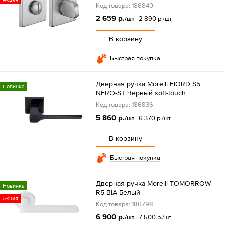
Код товара: 186840
2 659 р.
2 890 р.
/шт
/шт
В корзину
Быстрая покупка
Дверная ручка Morelli FIORD S5
Новинка
NERO-ST Черный soft-touch
Код товара: 186836
5 860 р.
6 370 р.
/шт
/шт
В корзину
Быстрая покупка
Дверная ручка Morelli TOMORROW
Новинка
R5 BIA Белый
Акция
Код товара: 186798
6 900 р.
7 500 р.
/шт
/шт