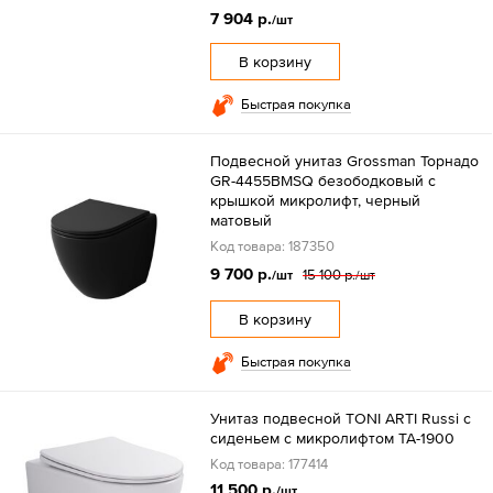
7 904 р.
/шт
В корзину
Быстрая покупка
Подвесной унитаз Grossman Торнадо
GR-4455BMSQ безободковый с
крышкой микролифт, черный
матовый
Код товара: 187350
9 700 р.
15 100 р.
/шт
/шт
В корзину
Быстрая покупка
Унитаз подвесной TONI ARTI Russi с
сиденьем с микролифтом TA-1900
Код товара: 177414
11 500 р.
/шт