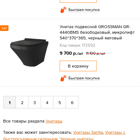
Быстрая покупка
Унитаз подвесной GROSSMAN GR-
Хит
4440BMS безободковый, микролифт
540*370*365, черный матовый
Код товара: 172592
9 700 р.
11 100 р.
/шт
/шт
В корзину
Быстрая покупка
1
2
3
4
5
6
Все товары раздела
Унитазы
Также вас может заинтересовать:
Унитазы Sanita
,
Унитазы с
быстросъемным сиденьем
,
Черные унитазы
.