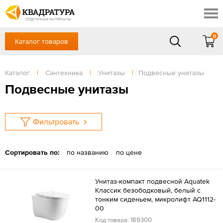
Барнаул
Профи
Доставка и оплата
ОТДЕЛОЧНЫЕ МАТЕРИАЛЫ
Готовые решения
0
Каталог товаров
+7 (3852) 55-58-09
Акции
Контакты
в будние дни - с 9.00 до 18.00,
Сб, Вс — выходной
Каталог
|
Сантехника
|
Унитазы
|
Подвесные унитазы
Отзывы
ЗАКАЗАТЬ ЗВОНОК
Подвесные унитазы
Вход
/
Регистрация
Фильтровать
Сортировать по:
по названию
по цене
Унитаз-компакт подвесной Aquatek
Классик безободковый, белый с
тонким сиденьем, микролифт AQ1112-
00
Код товара: 189300