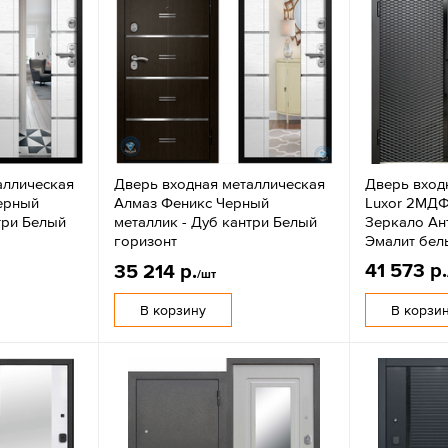
аллическая
Дверь входная металлическая
Дверь вход
ерный
Алмаз Феникс Черный
Luxor 2МДФ
три Белый
металлик - Дуб кантри Белый
Зеркало Ант
горизонт
Эмалит бел
41 573 р.
35 214 р.
/шт
В корзину
В корзи