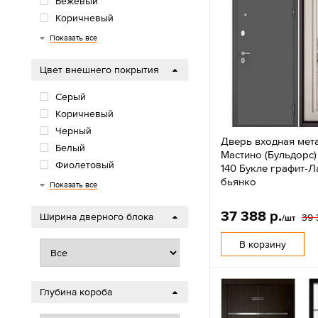
Бежевый
Коричневый
Зеленый
Медный
Показать все
Цвет внешнего покрытия
Серый
Коричневый
Черный
Дверь входная мет
Белый
Мастино (Бульдорс)
Фиолетовый
140 Букле графит-Л
бьянко
Бежевый
Синий
Зеленый
Медный
Антрацит
Вишня
Показать все
37 388 р.
Ширина дверного блока
39 
/шт
В корзину
Глубина короба