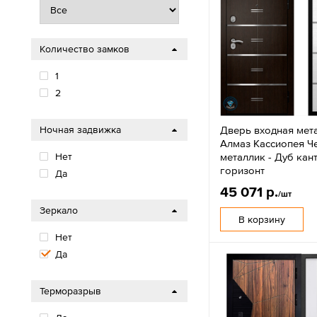
Количество замков
1
2
Дверь входная мет
Ночная задвижка
Алмаз Кассиопея Ч
металлик - Дуб кан
Нет
горизонт
Да
45 071 р.
/шт
Зеркало
В корзину
Нет
Да
Терморазрыв