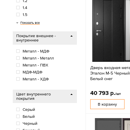
1.2
1.4
1.5
2
Показать все
Покрытие внешнее -
внутреннее
Металл - МДФ
Металл - Металл
Металл - ПВХ
Дверь входная мет
МДФ-МДФ
Эталон M-5 Черный 
Белый снег
Металл - ХДФ
40 793 р.
/шт
Цвет внутреннего
покрытия
В корзину
Серый
Белый
Черный