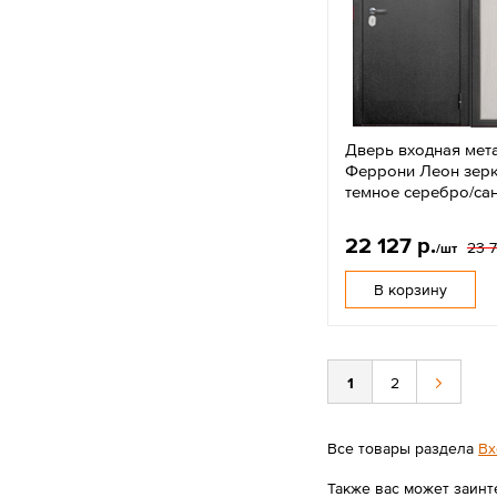
Дверь входная мет
Феррони Леон зерк
темное серебро/са
22 127 р.
23 7
/шт
В корзину
1
2
Все товары раздела
Вх
Также вас может заинт