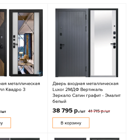
ная металлическая
Дверь входная металлическая
лл Квадро 3
Luxor 2МДФ Вертикаль
Зеркало Сатин графит - Эмалит
белый
38 795 р.
.
41 715 р.
/шт
/шт
/шт
ну
В корзину