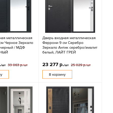
ная металлическая
Дверь входная металлическая
см Черное Зеркало
Феррони 9 см Серебро
черный / МДФ
Зеркало Антик серебро/эмалит
РНЫЙ
белый, ЛАЙТ ГРЕЙ
.
23 277 р.
33 063 р.
25 029 р.
/шт
/шт
/шт
/шт
ну
В корзину