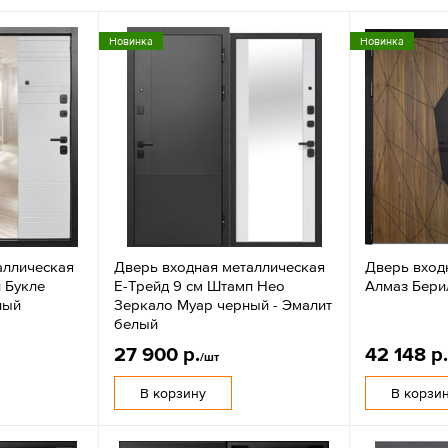
Новинка
Новинка
аллическая
Дверь входная металлическая
Дверь вход
 Букле
Е-Трейд 9 см Штамп Нео
Алмаз Бери
лый
Зеркало Муар черный - Эмалит
белый
27 900 р.
42 148 р
/шт
В корзину
В корзи