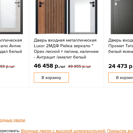
аллическая
Дверь входная металлическая
Дверь вход
ало Антик
Luxor 2МДФ Рейка зеркало "
Промет Тита
ндал белый
Орех лесной + патина, наличник
белый ясень
- Антрацит /эмалит белый
46 458 р.
24 473 р
93 р.
49 955 р.
/шт
/шт
/шт
В корзину
В корзи
одные двери
ересовать:
Входные двери с высокой шумоизоляцией
,
Покрытие вх