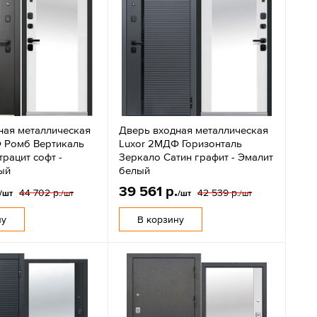
ная металлическая
Дверь входная металлическая
 Ромб Вертикаль
Luxor 2МДФ Горизонталь
рацит софт -
Зеркало Сатин графит - Эмалит
ый
белый
39 561 р.
44 702 р.
42 539 р.
/шт
/шт
/шт
/шт
ну
В корзину