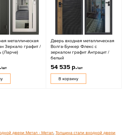
ная металлическая
Дверь входная металлическая
н Зеркало графит /
Волга-Бункер Флекс с
 (Ларче)
зеркалом графит Антрацит /
белый
.
54 535 р.
/шт
/шт
ну
В корзину
одной двери Метал - Метал
,
Толщина стали входной двери