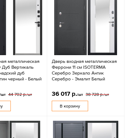
ная металлическая
Дверь входная металлическая
 Дуб Вертикаль
Феррони 11 см ISOTERMA
надский дуб
Серебро Зеркало Антик
тин черный - Белый
Серебро - Эмалит Белый
36 017 р.
44 702 р.
38 728 р.
/шт
/шт
/шт
/шт
ну
В корзину