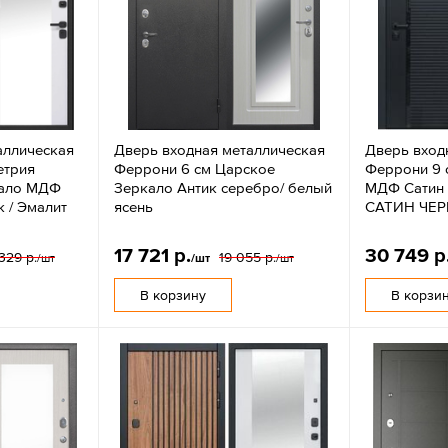
аллическая
Дверь входная металлическая
Дверь вход
етрия
Феррони 6 см Царское
Феррони 9 
кало МДФ
Зеркало Антик серебро/ белый
МДФ Сатин 
 / Эмалит
ясень
САТИН ЧЕ
17 721 р.
30 749 р
329 р.
19 055 р.
/шт
/шт
/шт
В корзину
В корзи