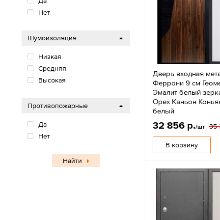
Да
Нет
Шумоизоляция
Низкая
Средняя
Дверь входная мет
Высокая
Феррони 9 см Геом
Эмалит белый зер
Орех Каньон Коньяк
Противопожарные
белый
32 856 р.
Да
35 
/шт
Нет
В корзину
Найти