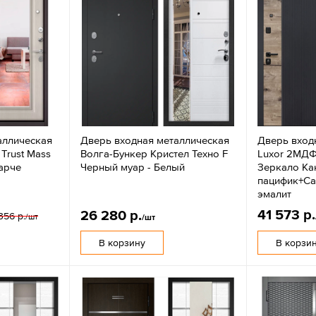
аллическая
Дверь входная металлическая
Дверь вход
 Trust Mass
Волга-Бункер Кристел Техно F
Luxor 2МДФ
арче
Черный муар - Белый
Зеркало Ка
пацифик+Са
эмалит
41 573 р.
26 280 р.
356 р.
/шт
/шт
В корзину
В корзи