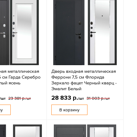
ная металлическая
Дверь входная металлическая
5 см Гарда Серебро
Феррони 7,5 см Флорида
лый ясень
Зеркало фацет Черный кварц -
Эмалит Белый
28 833 р.
23 381 р.
31 003 р.
/шт
/шт
/шт
/шт
ну
В корзину