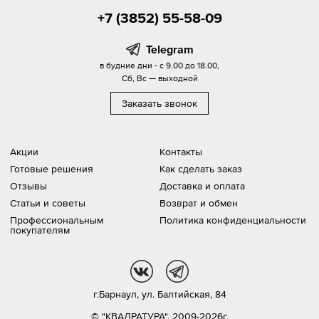
+7 (3852) 55-58-09
Telegram
в будние дни - с 9.00 до 18.00,
Сб, Вс — выходной
Заказать звонок
Акции
Контакты
Готовые решения
Как сделать заказ
Отзывы
Доставка и оплата
Статьи и советы
Возврат и обмен
Профессиональным
Политика конфиденциальности
покупателям
vk
tg
г.Барнаул,
ул. Балтийская, 84
© "КВАДРАТУРА", 2009-2026г.