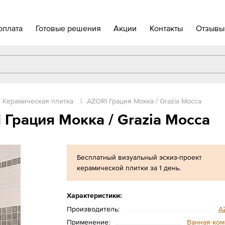
оплата
Готовые решения
Акции
Контакты
Отзывы
Керамическая плитка
|
AZORI Грация Мокка / Grazia Mocca
Грация Мокка / Grazia Mocca
Бесплатный визуальный эскиз-проект
керамической плитки за 1 день.
Характеристики:
Производитель:
A
Применение:
Ванная ком