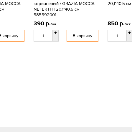
ZIA MOCCA
коричневый / GRAZIA MOCCA
20,1*40,5 с
 см
NEFERTITI 20,1*40.5 см
585592001
390 р.
850 р.
/шт
/м2
+
+
В корзину
В корзину
-
-