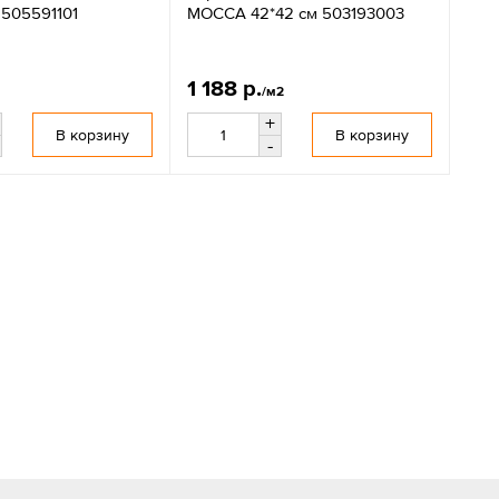
м 505591101
MOCCA 42*42 см 503193003
1 188 р.
/м2
+
В корзину
В корзину
-