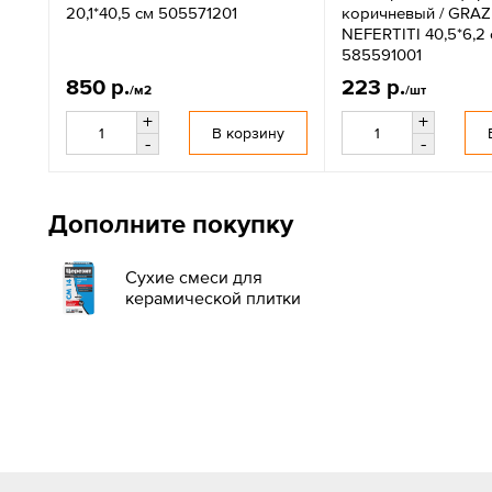
20,1*40,5 см 505571201
коричневый / GRA
NEFERTITI 40,5*6,2
585591001
850 р.
223 р.
/м2
/шт
+
+
В корзину
-
-
Дополните покупку
Сухие смеси для
керамической плитки