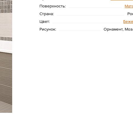
Поверхность:
Мат
Страна:
Ро
Цвет:
Беж
Рисунок:
Орнамент, Моз