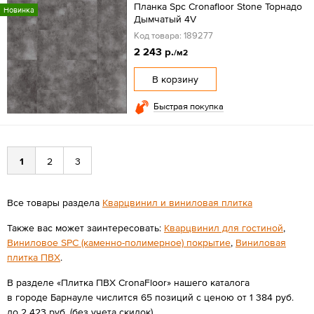
Планка Spc Cronafloor Stone Торнадо
Новинка
Дымчатый 4V
Код товара: 189277
2 243 р.
/м2
В корзину
Быстрая покупка
1
2
3
Все товары раздела
Кварцвинил и виниловая плитка
Также вас может заинтересовать:
Кварцвинил для гостиной
,
Виниловое SPC (каменно-полимерное) покрытие
,
Виниловая
плитка ПВХ
.
В разделе «Плитка ПВХ CronaFloor» нашего каталога
в городе Барнауле числится 65 позиций с ценою от 1 384 руб.
до 2 423 руб. (без учета скидок).