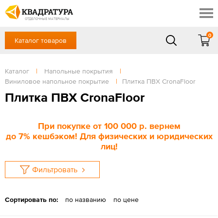
Барнаул
Профи
Доставка и оплата
ОТДЕЛОЧНЫЕ МАТЕРИАЛЫ
Готовые решения
0
Каталог товаров
+7 (3852) 55-58-09
Акции
Контакты
в будние дни - с 9.00 до 18.00,
Сб, Вс — выходной
Каталог
|
Напольные покрытия
|
Отзывы
Виниловое напольное покрытие
|
Плитка ПВХ CronaFloor
ЗАКАЗАТЬ ЗВОНОК
Плитка ПВХ CronaFloor
Вход
/
Регистрация
При покупке
от 100 000 р
. вернем
до
7%
кешбэком! Для физических и юридических
лиц!
Фильтровать
Сортировать по:
по названию
по цене