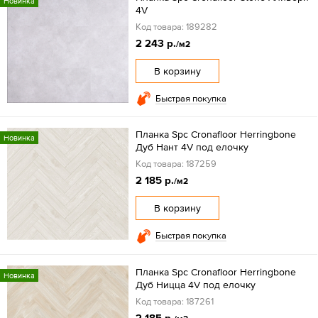
Новинка
4V
Код товара: 189282
2 243 р.
/м2
В корзину
Быстрая покупка
Планка Spc Cronafloor Herringbone
Новинка
Дуб Нант 4V под елочку
Код товара: 187259
2 185 р.
/м2
В корзину
Быстрая покупка
Планка Spc Cronafloor Herringbone
Новинка
Дуб Ницца 4V под елочку
Код товара: 187261
2 185 р.