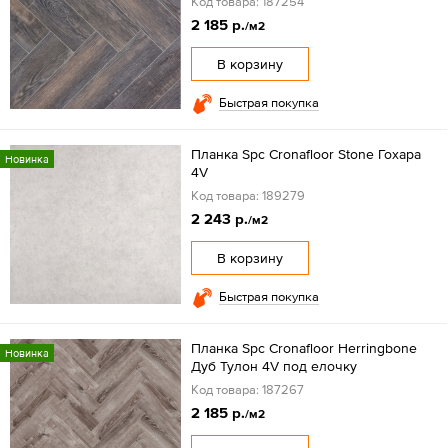
Код товара: 187254
2 185 р.
/м2
В корзину
Быстрая покупка
Планка Spc Cronafloor Stone Гохара
Новинка
4V
Код товара: 189279
2 243 р.
/м2
В корзину
Быстрая покупка
Планка Spc Cronafloor Herringbone
Новинка
Дуб Тулон 4V под елочку
Код товара: 187267
2 185 р.
/м2