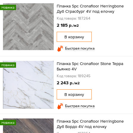
Планка Spc Cronafloor Herringbone
Новинка
Дуб Страсбург 4V под елочку
Код товара: 187264
2 185 р.
/м2
В корзину
Быстрая покупка
Планка Spc Cronafloor Stone Терра
Новинка
Бьянко 4V
Код товара: 189245
2 243 р.
/м2
В корзину
Быстрая покупка
Планка Spc Cronafloor Herringbone
Новинка
Дуб Бордо 4V под елочку