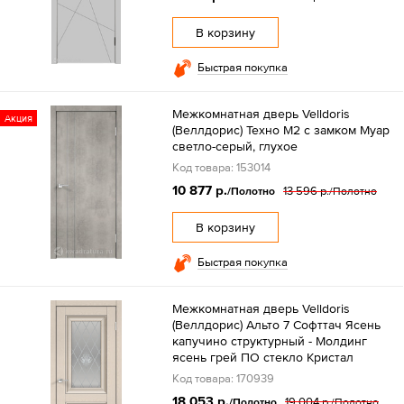
В корзину
Быстрая покупка
Межкомнатная дверь Velldoris
Акция
(Веллдорис) Техно M2 с замком Муар
светло-серый, глухое
Код товара: 153014
10 877 р.
13 596 р.
/Полотно
/Полотно
В корзину
Быстрая покупка
Межкомнатная дверь Velldoris
(Веллдорис) Альто 7 Софттач Ясень
капучино структурный - Молдинг
ясень грей ПО стекло Кристал
Код товара: 170939
18 053 р.
19 004 р.
/Полотно
/Полотно