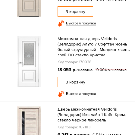
В корзину
Быстрая покупка
Межкомнатная дверь Velldoris
(Веллдорис) Альто 7 Софттач Ясень
белый структурный - Молдинг ясень
грей ПО стекло Кристал
Код товара: 170938
18 053 р.
19 004 р.
/Полотно
/Полотно
В корзину
Быстрая покупка
Дверь межкомнатная Velldoris
(Веллдорис) Икс-лайн 1 Клён Крем,
стекло чёрное лакобель
Код товара: 167183
6 213 р.
6 541 р.
/Полотно
/Полотно