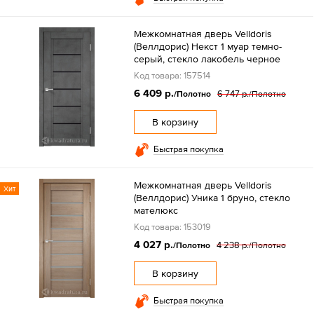
Межкомнатная дверь Velldoris
(Веллдорис) Некст 1 муар темно-
серый, стекло лакобель черное
Код товара: 157514
6 409 р.
6 747 р.
/Полотно
/Полотно
В корзину
Быстрая покупка
Межкомнатная дверь Velldoris
Хит
(Веллдорис) Уника 1 бруно, стекло
мателюкс
Код товара: 153019
4 027 р.
4 238 р.
/Полотно
/Полотно
В корзину
Быстрая покупка