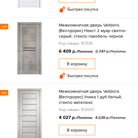
Быстрая покупка
Межкомнатная дверь Velldoris
Хит
(Веллдорис) Некст 2 муар светло-
серый, стекло лакобель черное
Код товара: 157515
6 409 р.
6 747 р.
/Полотно
/Полотно
В корзину
Быстрая покупка
Межкомнатная дверь Velldoris
Хит
(Веллдорис) Уника 1 дуб белый,
стекло мателюкс
Код товара: 153020
4 027 р.
4 238 р.
/Полотно
/Полотно
В корзину