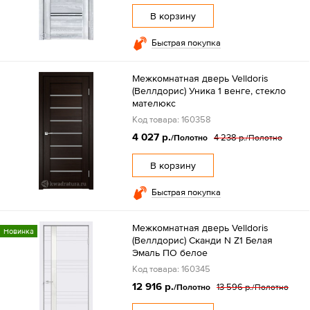
В корзину
Быстрая покупка
Межкомнатная дверь Velldoris
(Веллдорис) Уника 1 венге, стекло
мателюкс
Код товара: 160358
4 027 р.
4 238 р.
/Полотно
/Полотно
В корзину
Быстрая покупка
Межкомнатная дверь Velldoris
Новинка
(Веллдорис) Сканди N Z1 Белая
Эмаль ПО белое
Код товара: 160345
12 916 р.
13 596 р.
/Полотно
/Полотно