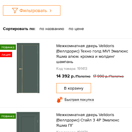
Фильтровать
Сортировать по:
по названию
по цене
Межкомнатная дверь Velldoris
Новинка
(Веллдорис) Техно голд MV1 Эмалюкс
Акция
Яшма алюм. кромка и молдинг
шампань
Код товара: 191413
14 392 р.
17 990 р.
/Полотно
/Полотно
В корзину
Быстрая покупка
Межкомнатная дверь Velldoris
Новинка
(Веллдорис) Стайл 3 4P Эмалюкс
Яшма ПГ