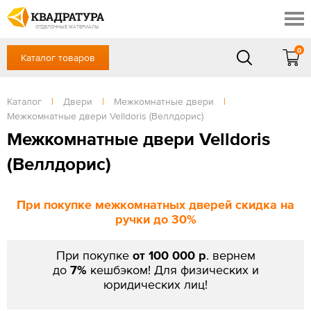
Барнаул
Профи
Доставка и оплата
ОТДЕЛОЧНЫЕ МАТЕРИАЛЫ
Готовые решения
0
Каталог товаров
+7 (3852) 55-58-09
Акции
Контакты
в будние дни - с 9.00 до 18.00,
Сб, Вс — выходной
Каталог
|
Двери
|
Межкомнатные двери
|
Отзывы
Межкомнатные двери Velldoris (Веллдорис)
ЗАКАЗАТЬ ЗВОНОК
Межкомнатные двери Velldoris
Вход
/
Регистрация
(Веллдорис)
При покупке межкомнатных дверей скидка на
ручки до 30%
При покупке
от 100 000 р
. вернем
до
7%
кешбэком! Для физических и
юридических лиц!