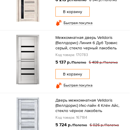
В корзину
Быстрая покупка
Межкомнатная дверь Velldoris
(Веллдорис) Линия 6 Дуб Трэвис
серый, стекло черный лакобель
Код товара: 170783
5 137 р.
5 408 р.
/Полотно
/Полотно
В корзину
Быстрая покупка
Дверь межкомнатная Velldoris
(Веллдорис) Икс-лайн 4 Клён Айс,
стекло чёрное лакобель
Код товара: 167184
5 724 р.
6 026 р.
/Полотно
/Полотно